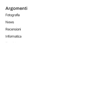
Argomenti
Fotografia
News
Recensioni
Informatica
Tutorial
Link Utili
Redazione
Lavora con noi
Pubblicità sul nostro sito
Privacy Policy
Cookie Policy