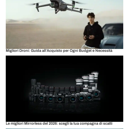
Migliori Droni: Guida all’Acquisto per Ogni Budget e Necessità
Le migliori Mirrorless del 2026: scegli la tua compagna di scatti