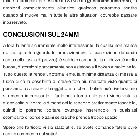
Infine l’autofocus: per essere un STM è un
gocciolino rumoroso
, in
ambienti completamente silenziosi qualcosa potremmo sentire
quando si muove ma in tutte le altre situazioni dovrebbe passare
inosservato.
CONCLUSIONI SUL 24MM
Allora la lente sicuramente molto interessante, la qualità non manca
sia per quanto riguarda le prestazioni che la costruzione (tenendo
conto della fascia di prezzo): è solido e compatto, la nitidezza è molto
buona, distorsioni praticamente non esistono e il bokeh è molto bello.
Tutto questo la rende un’ottima lente, la minima distanza di messa a
fuoco ci dà la possibilità di creare foto più ricercate visto quanto ci
possiamo avvicinare al soggetto e anche il bokeh può rivelarsi uno
strumento interessante. L’autofocus torna utile per i video vista la
silenziosità e inoltre le dimensioni lo rendono praticamente tascabile,
quindi lo potremo portare ovunque inserendolo in qualsiasi
scomparto di borse e zaini senza che prenda troppo spazio.
Spero che l’articolo vi sia stato utile, se avete domande fatele pure
con un commento qui sotto!