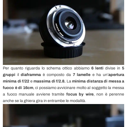
Per quanto riguarda lo schema ottico abbiamo
6 lenti
divise in
5
gruppi
il
diaframma
è composto da
7 lamelle
e ha un’
apertura
minima di f/22
e
massima di f/2.8.
La
minima distanza di messa a
fuoco è di 16cm
, ci possiamo avvicinare molto al soggetto la messa
a fuoco manuale avviene tramite
focus by wire
, non è perenne
anche se la ghiera gira in entrambe le modalità.