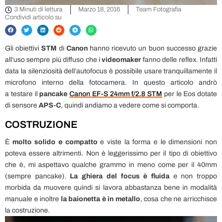
3 Minuti di lettura
Marzo 18, 2016
Team Fotografia
Condividi articolo su
Gli obiettivi
STM
di
Canon
hanno ricevuto un buon successo grazie
all’uso sempre più diffuso che i
videomaker
fanno delle reflex. Infatti
data la silenziosità dell’autofocus è possibile usare tranquillamente il
microfono interno della fotocamera. In questo articolo andrò
a testare il
pancake
Canon EF-S 24mm f/2.8 STM
per le Eos dotate
di sensore
APS-C
, quindi andiamo a vedere come si comporta.
COSTRUZIONE
È
molto solido e compatto
e viste la forma e le dimensioni non
poteva essere altrimenti. Non è leggerissimo per il tipo di obiettivo
che è, mi aspettavo qualche grammo in meno come per il 40mm
(sempre pancake).
La ghiera del focus è fluida
e non troppo
morbida da muovere quindi si lavora abbastanza bene in modalità
manuale e inoltre
la baionetta è in metallo
, cosa che ne arricchisce
la costruzione.