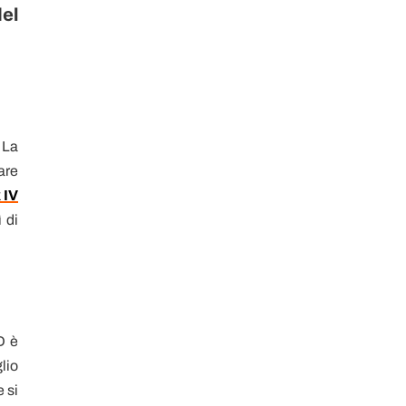
el
 La
are
 IV
 di
D è
lio
 si