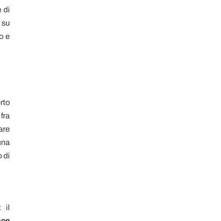
 di
 su
o e
orto
 fra
are
una
 di
 il
con