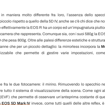
n maniera molto differente fra loro, l’assenza dello specc
piccolo rispetto a quello della 5D IV, anche se c’è chi dice che n
ché effettivamente la EOS R ha un corpo ed un’impugnatura piutto
i fotocamera che rappresenta. Comunque sia, con i suoi 580g la EO
che pesa 800g. Oltre alle palesi differenze estetiche e strutturali
anne che per un piccolo dettaglio: la mirrorless incorpora la
Mu
lizzabile che permette di gestire varie impostazioni, come
e fra le due fotocamere: il mirino. Rimuovendo lo specchio ne
re tutto il sistema di visualizzazione della scena. Come ogni al
co (EVF) che permette di osservare un’anteprima costante di que
 EOS 5D Mark IV
invece, come tutti quelli delle altre reflex, 