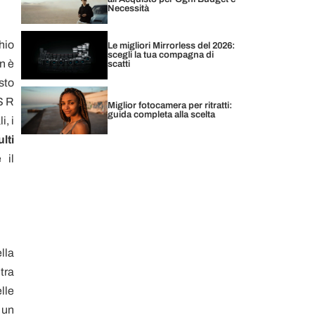
Necessità
hio
Le migliori Mirrorless del 2026:
scegli la tua compagna di
on è
scatti
sto
S R
Miglior fotocamera per ritratti:
guida completa alla scelta
, i
lti
 il
lla
tra
lle
è un