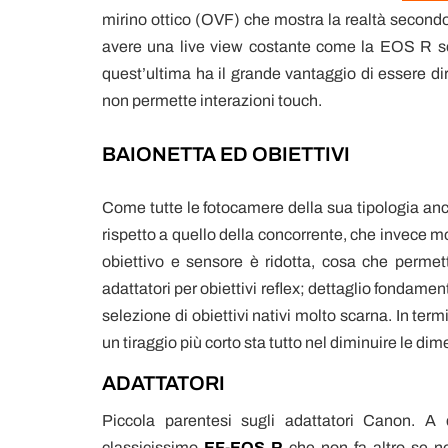
mirino ottico (OVF) che mostra la realtà second
avere una live view costante come la EOS R se
quest’ultima ha il grande vantaggio di essere dir
non permette interazioni touch.
BAIONETTA ED OBIETTIVI
Come tutte le fotocamere della sua tipologia an
rispetto a quello della concorrente, che invece mo
obiettivo e sensore è ridotta, cosa che permet
adattatori per obiettivi reflex; dettaglio fondame
selezione di obiettivi nativi molto scarna. In ter
un tiraggio più corto sta tutto nel diminuire le di
ADATTATORI
Piccola parentesi sugli adattatori Canon. A d
classicissimo
EF-EOS R
che non fa altro se n