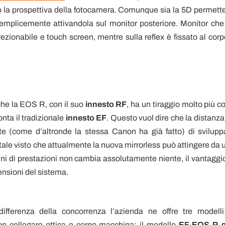
o la prospettiva della fotocamera. Comunque sia la 5D permette
mplicemente attivandola sul monitor posteriore. Monitor che
ezionabile e touch screen, mentre sulla reflex è fissato al corp
che la EOS R, con il suo
innesto RF
, ha un tiraggio molto più c
nta il tradizionale
innesto EF
. Questo vuol dire che la distanza
te (come d’altronde la stessa Canon ha già fatto) di svilupp
ntale visto che attualmente la nuova mirrorless può attingere da 
mini di prestazioni non cambia assolutamente niente, il vantaggio
mensioni del sistema.
ifferenza della concorrenza l’azienda ne offre tre modelli:
on collegare ottica e corpo macchina; il modello
EF-EOS R 