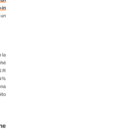
-in
, un
 la
ché
S R
94%
una
lto
che