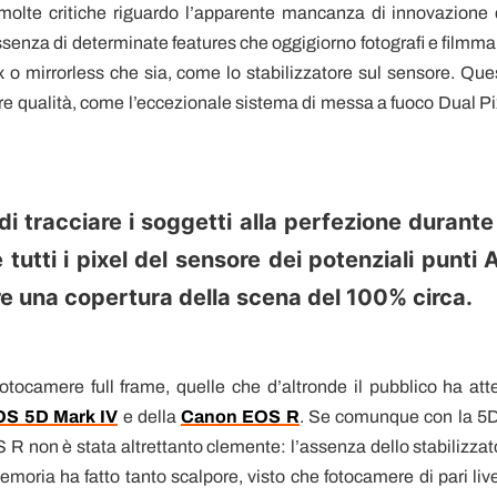
olte critiche riguardo l’apparente mancanza di innovazione 
l’assenza di determinate features che oggigiorno fotografi e filmm
ex o mirrorless che sia, come lo stabilizzatore sul sensore. Que
 qualità, come l’eccezionale sistema di messa a fuoco Dual Pi
i tracciare i soggetti alla perfezione durante
tutti i pixel del sensore dei potenziali punti 
re una copertura della scena del 100% circa.
fotocamere full frame, quelle che d’altronde il pubblico ha att
S 5D Mark IV
e della
Canon EOS R
. Se comunque con la 5D
S R non è stata altrettanto clemente: l’assenza dello stabilizzat
emoria ha fatto tanto scalpore, visto che fotocamere di pari live