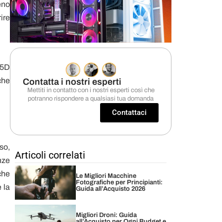
eno
ire
 5D
che
Contatta i nostri esperti
Mettiti in contatto con i nostri esperti così che
potranno rispondere a qualsiasi tua domanda
Contattaci
so,
Articoli correlati
nze
che
Le Migliori Macchine
Fotografiche per Principianti:
 la
Guida all’Acquisto 2026
Migliori Droni: Guida
all’Acquisto per Ogni Budget e