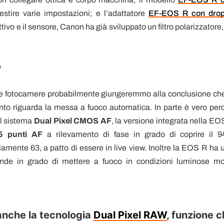
stire varie impostazioni; e l’adattatore
EF-EOS R con drop
iettivo e il sensore, Canon ha già sviluppato un filtro polarizzatore
O
 due fotocamere probabilmente giungeremmo alla conclusione che
to riguarda la messa a fuoco automatica. In parte è vero per
il sistema
Dual Pixel CMOS AF
, la versione integrata nella EO
5 punti AF
a rilevamento di fase in grado di coprire il 
lamente 63, a patto di essere in live view. Inoltre la EOS R ha 
ende in grado di mettere a fuoco in condizioni luminose mo
anche la tecnologia
Dual Pixel RAW
, funzione 