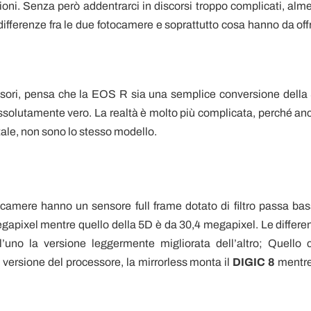
sioni. Senza però addentrarci in discorsi troppo complicati, alm
ifferenze fra le due fotocamere e soprattutto cosa hanno da offr
ensori, pensa che la EOS R sia una semplice conversione della
ssolutamente vero. La realtà è molto più complicata, perché an
otale, non sono lo stesso modello.
camere hanno un sensore full frame dotato di filtro passa bas
gapixel mentre quello della 5D è da 30,4 megapixel. Le differe
uno la versione leggermente migliorata dell’altro; Quello 
 versione del processore, la mirrorless monta il
DIGIC 8
mentre