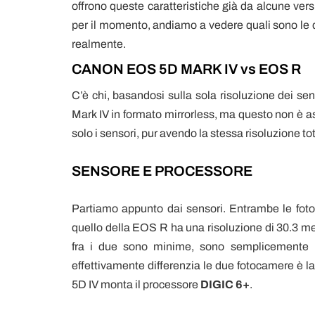
offrono queste caratteristiche già da alcune ver
per il momento, andiamo a vedere quali sono le d
realmente.
CANON EOS 5D MARK IV vs EOS R
C’è chi, basandosi sulla sola risoluzione dei s
Mark IV in formato mirrorless, ma questo non è a
solo i sensori, pur avendo la stessa risoluzione t
SENSORE E PROCESSORE
Partiamo appunto dai sensori. Entrambe le foto
quello della EOS R ha una risoluzione di 30.3 me
fra i due sono minime, sono semplicemente l’
effettivamente differenzia le due fotocamere è la
5D IV monta il processore
DIGIC 6+
.