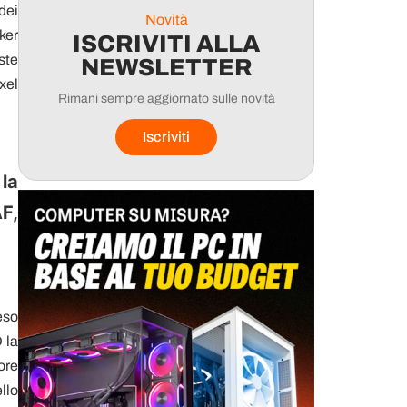
dei
Novità
aker
ISCRIVITI ALLA
ste
NEWSLETTER
xel
Rimani sempre aggiornato sulle novità
Iscriviti
 la
AF,
eso
 la
ore
llo