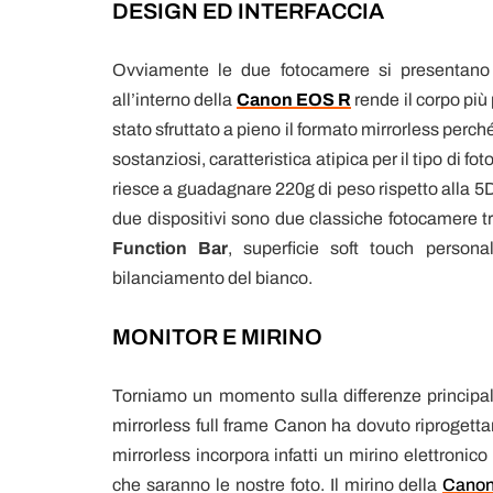
DESIGN ED INTERFACCIA
Ovviamente le due fotocamere si presentano i
all’interno della
Canon EOS R
rende il corpo più 
stato sfruttato a pieno il formato mirrorless per
sostanziosi, caratteristica atipica per il tipo d
riesce a guadagnare 220g di peso rispetto alla 5D 
due dispositivi sono due classiche fotocamere tr
Function Bar
, superficie soft touch persona
bilanciamento del bianco.
MONITOR E MIRINO
Torniamo un momento sulla differenze principal
mirrorless full frame Canon ha dovuto riprogetta
mirrorless incorpora infatti un mirino elettroni
che saranno le nostre foto. Il mirino della
Canon