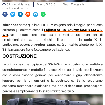
3 Minuti di lettura
Marzo 5, 2016
Team Fotografia
Condividi articolo su
Mirrorless
come quelle di
FujiFilm
esigono solo il meglio, per questo
esistono gli obiettivi come il
Fujinon XF 50
-140mm f/2.8 R LM OIS
WR
, un tuttofare niente male sia in termini di costruzione che di
prestazioni che va ad arricchire il corredo della
serie X
; in
particolare, essendo
tropicalizzato
, sarà un valido alleato per la
X-
T1
, la maggiore fra le fotocamere dell’azienda.
COSTRUZIONE
La prima cosa che colpisce del 50-140mm è la costruzione:
solido e
completamente in metallo
fatta eccezione per la ghiera dello zoom
che è della classica gomma per aumentare il grip;
abbastanza
leggero
per le dimensioni e la costruzione. Se lo scuotiamo
sentiamo tentennare qualcosina ma non ci dobbiamo preoccupare
perché è semplicemente lo
stabilizzatore ottico
.