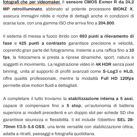
fotografi che per videomaker.
Il
sensore CMOS Exmor R da 24,2
MP retroilluminato
, abbinato al potente processore
BIONZ X
,
assicura immagini nitide e ricche di dettagli anche in condizioni di
scarsa luce, con una gamma ISO che arriva fino a
204.800
.
Il sistema di messa a fuoco ibrido con
693 punti a rilevamento di
fase
e
425 punti a contrasto
garantisce precisione e velocità,
coprendo gran parte del fotogramma. Insieme a una raffica fino a
10
fps
, la fotocamera si presta a riprese dinamiche, sport, natura e
soggetti in movimento. La registrazione video in
4K HDR
senza pixel
binning, unita al supporto di profili avanzati come
S-Log3
e
HLG
,
offre qualità professionale, mentre la modalità
Full HD 120fps
permette slow motion fluidi e dettagliati.
A completare il tutto troviamo la
stabilizzazione interna a 5 assi
,
capace di compensare fino a
5 stop
, un’autonomia di batteria
superiore ai modelli precedenti e un doppio slot per schede SD che
garantisce sicurezza e flessibilità. Il kit include l’obiettivo
SEL 28-
70mm f/3.5-5.6 OSS
, una lente versatile con stabilizzazione ottica,
adatta a ritratti, paesaggi e fotografia quotidiana.