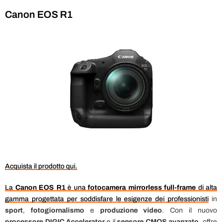
Canon EOS R1
Acquista il prodotto qui.
La
Canon EOS R1
è una
fotocamera mirrorless full-frame
di alta
gamma progettata per soddisfare le esigenze dei professionisti
in
sport
,
fotogiornalismo
e
produzione video
. Con il nuovo
processore DIGIC Accelerator
e il
sensore CMOS avanzato
, offre