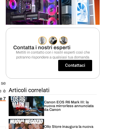
Contatta i nostri esperti
Mettiti in contatto con i nostri esperti così che
potranno rispondere a qualsiasi tua domanda
Contattaci
 se
Articoli correlati
e è
e 7
Canon EOS R6 Mark III: la
nuova mirrorless annunciata
da Canon
Ollo Store inaugura la nuova