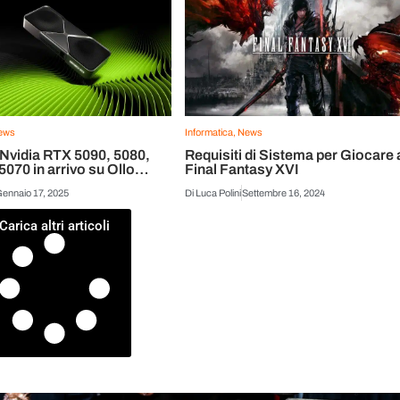
ews
Informatica
,
News
a RTX 5090, 5080,
Requisiti di Sistema per Giocare 
5070 in arrivo su Ollo
Final Fantasy XVI
ennaio 17, 2025
Di
Luca Polini
Settembre 16, 2024
Carica altri articoli