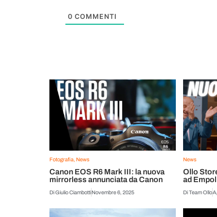
0
COMMENTI
Fotografia
,
News
News
Canon EOS R6 Mark III: la nuova
Ollo Stor
mirrorless annunciata da Canon
ad Empol
Di
Giulio Ciambotti
Novembre 6, 2025
Di
Team Ollo
A