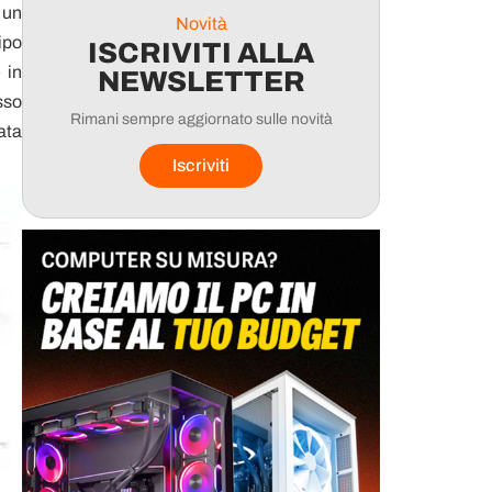
 un
Novità
ipo
ISCRIVITI ALLA
 in
NEWSLETTER
sso
Rimani sempre aggiornato sulle novità
ata
Iscriviti