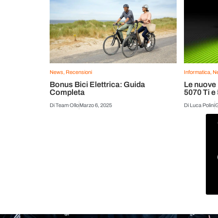
News
,
Recensioni
Informatica
,
N
Bonus Bici Elettrica: Guida
Le nuove Nvidi
Completa
5070 Ti e 
Store
Di
Team Ollo
Marzo 6, 2025
Di
Luca Polini
G