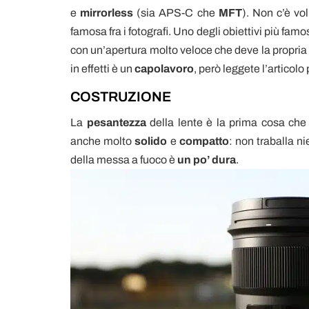
e
mirrorless
(sia APS-C che
MFT
). Non c’è vo
famosa fra i fotografi. Uno degli obiettivi più famos
con un’apertura molto veloce che deve la propria 
in effetti è un
capolavoro
, però leggete l’articol
COSTRUZIONE
La
pesantezza
della lente è la prima cosa che
anche molto
solido
e
compatto
: non traballa n
della messa a fuoco è
un po’ dura
.