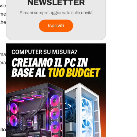
NEWSLETTER
sse
Rimani sempre aggiornato sulle novità
rame
che
Iscriviti
 ma
era
ito