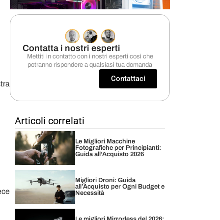
Contatta i nostri esperti
Mettiti in contatto con i nostri esperti così che
potranno rispondere a qualsiasi tua domanda
Contattaci
tra
Articoli correlati
Le Migliori Macchine
Fotografiche per Principianti:
Guida all’Acquisto 2026
Migliori Droni: Guida
all’Acquisto per Ogni Budget e
ece
Necessità
Le migliori Mirrorless del 2026: