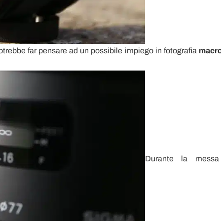
otrebbe far pensare ad un possibile impiego in fotografia
macr
Durante la mess