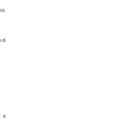
ca,
 di
è