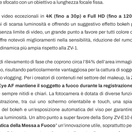
 sfocato con un obiettivo a lunghezza focale fissa.
 video eccezionali in
4K (fino a 30p) e Full HD (fino a 12
 di scarsa luminosità e offrendo un suggestivo effetto bokeh 
senza limite di video, un grande punto a favore per tutti colore 
ffre notevoli miglioramenti nella sensibilità, riduzione del rumo
dinamica più ampia rispetto alla ZV-1.
di rilevamento di fase che coprono circa l’84% dell’area immagi
o, risultando particolarmente vantaggiosa per la cattura di sogge
vlogging. Per i creatori di contenuti nel settore del makeup, la 
Eye AF
mantiene il soggetto a fuoco durante la registrazione
 sempre nitidi e chiari. La fotocamera è dotata di diverse funzi
istrazione, tra cui uno schermo orientabile e touch, una spia
h del bokeh e un’esposizione automatica del viso per garantire
sa luminosità. Un altro punto a super favore della Sony ZV-E10 è
tica della Messa a Fuoco
” un’innovazione utile, soprattutto pe