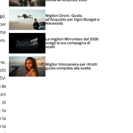
Guida all’Acquisto 2026
Migliori Droni: Guida
0p)
,
all’Acquisto per Ogni Budget e
Necessità
per
che
Le migliori Mirrorless del 2026:
re,
scegli la tua compagna di
scatti
ne,
Miglior fotocamera per ritratti:
guida completa alla scelta
tti
ZV-
 in
oni
 di
 la
 la
r le