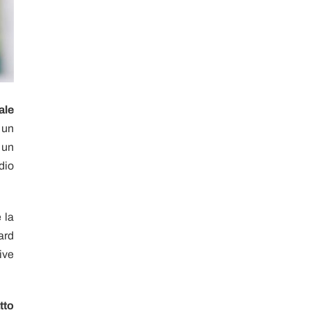
ale
 un
 un
dio
 la
ard
ive
tto