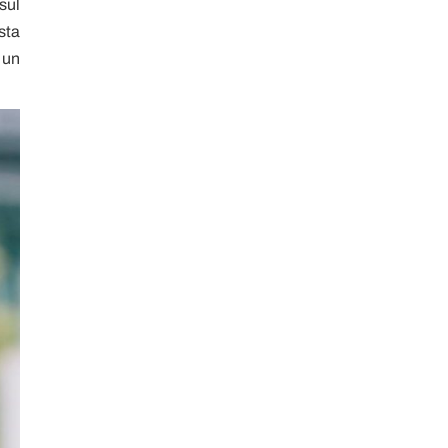
sul
sta
 un