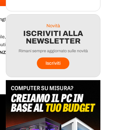
ng!
Novità
ISCRIVITI ALLA
le,
NEWSLETTER
uti
Rimani sempre aggiornato sulle novità
NZ
Iscriviti