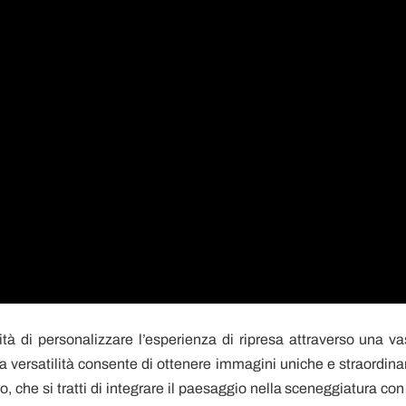
ità di personalizzare l’esperienza di ripresa attraverso una va
 versatilità consente di ottenere immagini uniche e straordinar
o, che si tratti di integrare il paesaggio nella sceneggiatura con