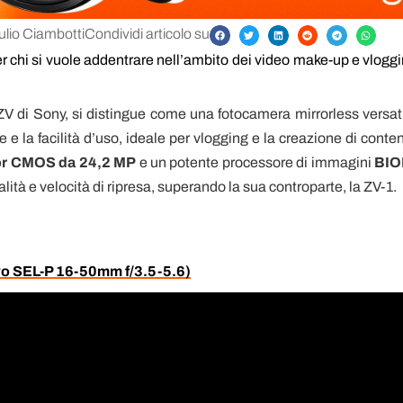
ulio Ciambotti
Condividi articolo su
 chi si vuole addentrare nell’ambito dei video make-up e vloggi
ZV di Sony, si distingue come una fotocamera mirrorless versati
 e la facilità d’uso, ideale per vlogging e la creazione di conten
r CMOS da 24,2 MP
e un potente processore di immagini
BIO
alità e velocità di ripresa, superando la sua controparte, la ZV-1.
tivo SEL-P 16-50mm f/3.5-5.6)