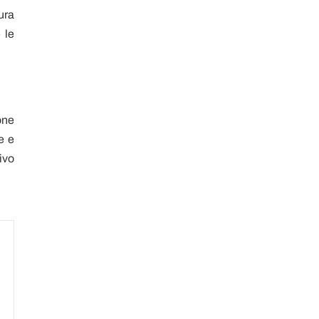
tura
 le
one
e e
ivo