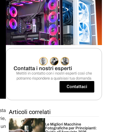
Contatta i nostri esperti
Mettiti in contatto con i nostri esperti così che
potranno rispondere a qualsiasi tua domanda
Contattaci
sta
Articoli correlati
ie,
Le Migliori Macchine
 un
Fotografiche per Principianti: