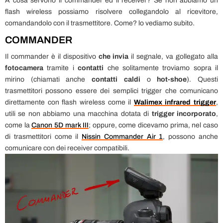
A cosa servono il commander ed il receiver? Se non abbiamo un
flash wireless possiamo risolvere collegandolo al ricevitore,
comandandolo con il trasmettitore. Come? lo vediamo subito.
COMMANDER
Il commander è il dispositivo
che invia
il segnale, va gollegato alla
fotocamera
tramite i
contatti
che solitamente troviamo sopra il
mirino (chiamati anche
contatti caldi
o
hot-shoe
). Questi
trasmettitori possono essere dei semplici trigger che comunicano
direttamente con flash wireless come il
Walimex infrared trigger
,
utili se non abbiamo una macchina dotata di
trigger incorporato
,
come la
Canon 5D mark III
; oppure, come dicevamo prima, nel caso
di trasmettitori come il
Nissin Commander Air 1
, possono anche
comunicare con dei receiver compatibili.