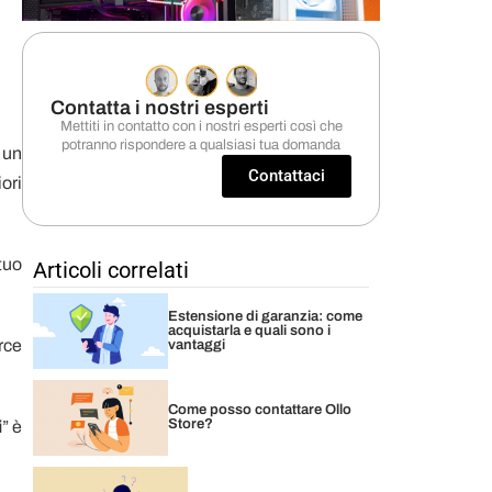
Contatta i nostri esperti
Mettiti in contatto con i nostri esperti così che
potranno rispondere a qualsiasi tua domanda
o un
Contattaci
ori
tuo
Articoli correlati
Estensione di garanzia: come
acquistarla e quali sono i
rce
vantaggi
Come posso contattare Ollo
Store?
i
” è