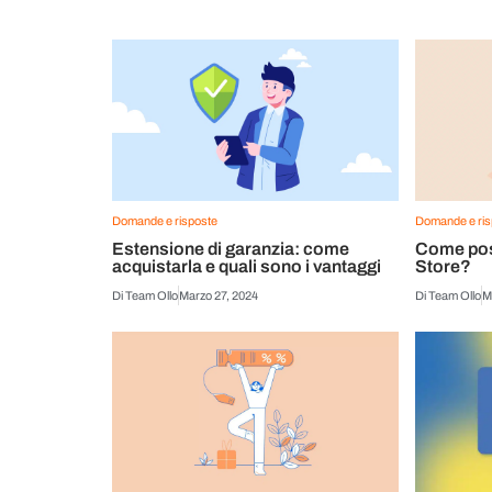
Domande e risposte
Domande e ris
Estensione di garanzia: come
Come pos
acquistarla e quali sono i vantaggi
Store?
Di
Team Ollo
Marzo 27, 2024
Di
Team Ollo
M