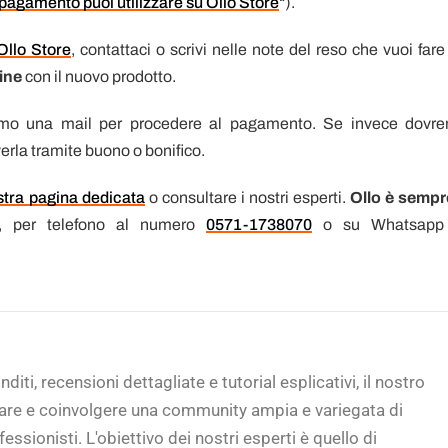
 pagamento puoi utilizzare su Ollo Store
“).
 Ollo Store
, contattaci o scrivi nelle note del reso che vuoi fare
ine
con il nuovo prodotto.
remo una mail per procedere al pagamento. Se invece dovr
verla tramite buono o bonifico.
stra pagina dedicata
o consultare i nostri esperti.
Ollo è sempr
, per telefono al numero
0571-1738070
o su Whatsapp
diti, recensioni dettagliate e tutorial esplicativi, il nostro
rare e coinvolgere una community ampia e variegata di
fessionisti. L'obiettivo dei nostri esperti è quello di