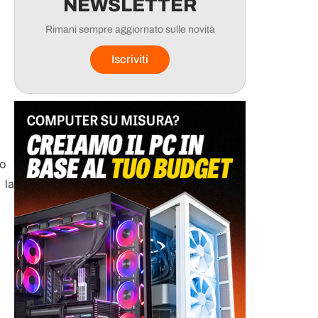
NEWSLETTER
Rimani sempre aggiornato sulle novità
Iscriviti
lo
 la