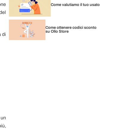
ione
Come valutiamo il tuo usato
del
Come ottenere codici sconto
su Ollo Store
 di
e un
iù,