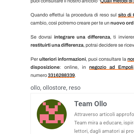
puoi consultare il nostro articolo “
Quali metodi di
Quando effettui la procedura di reso sul
sito di
cambio, così potremo creare per te un
nuovo ord
Se dovrai
integrare una differenza
, ti invie
restituirti una differenza
, potrai decidere se rice
Per
ulteriori informazioni
, puoi consultare la
no
disposizione
: online, in
negozio ad Empoli
numero
3316288339
.
ollo
,
ollostore
,
reso
Team Ollo
Attraverso articoli approfon
Team mira a educare, ispi
lettori, dagli amatori ai pro