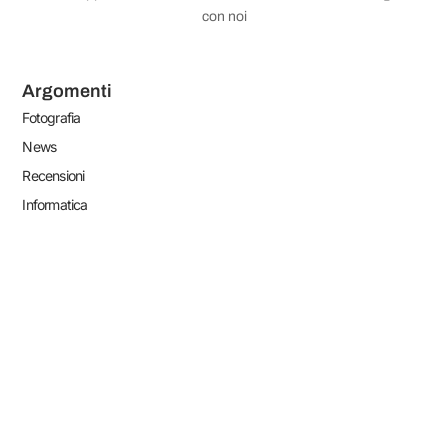
con noi
Argomenti
Fotografia
News
Recensioni
Informatica
Tutorial
Link Utili
Redazione
Lavora con noi
Pubblicità sul nostro sito
Privacy Policy