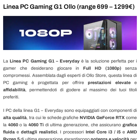
Linea PC Gaming G1 Ollo (range 699 – 1299€)
La
Linea PC Gaming G1 – Everyday
è la soluzione perfetta per i
gamer che desiderano giocare in
Full HD (1080p)
senza
compromessi. Assemblata dagli esperti di Ollo Store, questa linea di
PC gaming è progettata per offrire
prestazioni elevate
e
affidabilità
, permettendoti di godere al massimo dei tuoi titoli
preferiti.
I PC della linea G1 – Everyday sono equipaggiati con componenti di
alta qualità
, tra cui le schede grafiche
NVIDIA GeForce RTX
come
la
4060
o la
4060 Ti
di ultima generazione, che assicurano
grafica
fluida
e
dettagli realistici
. I processori
Intel Core
i3 / i5
e
AMD
Ryzen 5
di ultima generazione garantiscono
potenza e velocità
per