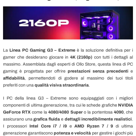
La
Linea PC Gaming G3 – Extreme
è la soluzione definitiva per i
gamer che desiderano giocare in
4K (2160p)
con tutti i dettagli al
massimo. Assemblata dagli esperti di Ollo Store, questa linea di PC
gaming è progettata per offrire
prestazioni senza precedenti
e
affidabilità
, permettendoti di godere al massimo dei tuoi titoli
preferiti con una
qualità visiva straordinaria
.
I PC della linea G3 – Extreme sono equipaggiati con i migliori
componenti di ultima generazione, tra cui le schede grafiche
NVIDIA
GeForce RTX
come la
4080/4080 Super
o la portentosa
4090
, che
assicurano una
grafica fluida
e
dettagli incredibilmente realistici
.
I processori
Intel Core i7 / i9
e
AMD Ryzen 7 / 9
di ultima
generazione garantiscono
potenza e velocità
per gestire i giochi più