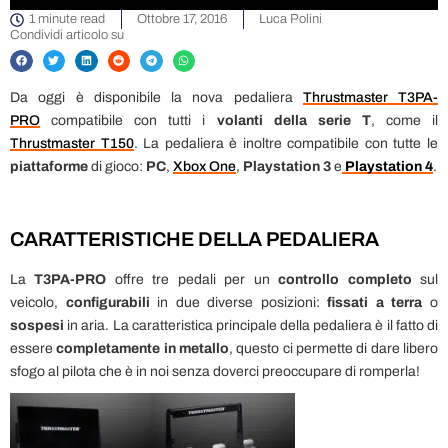
1 minute read
Ottobre 17, 2016
Luca Polini
Condividi articolo su
Da oggi è disponibile la nova pedaliera
Thrustmaster T3PA-
PRO
compatibile con tutti i
volanti della serie T
, come il
Thrustmaster T150
. La pedaliera è inoltre compatibile con tutte le
piattaforme
di gioco:
PC
,
Xbox One
,
Playstation 3
e
Playstation 4
.
CARATTERISTICHE DELLA PEDALIERA
La
T3PA-PRO
offre tre pedali per un
controllo completo
sul
veicolo,
configurabili
in due diverse posizioni:
fissati a terra
o
sospesi
in aria. La caratteristica principale della pedaliera è il fatto di
essere
completamente in metallo
, questo ci permette di dare libero
sfogo al pilota che è in noi senza doverci preoccupare di romperla!