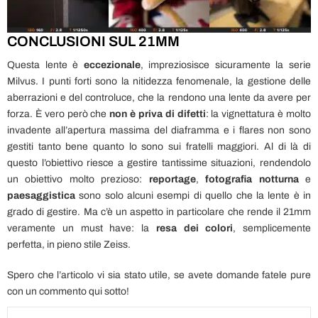
CONCLUSIONI SUL 21MM
Questa lente è
eccezionale
, impreziosisce sicuramente la serie
Milvus. I punti forti sono la nitidezza fenomenale, la gestione delle
aberrazioni e del controluce, che la rendono una lente da avere per
forza. È vero però che
non è priva di difetti
: la vignettatura è molto
invadente all’apertura massima del diaframma e i flares non sono
gestiti tanto bene quanto lo sono sui fratelli maggiori. Al di là di
questo l’obiettivo riesce a gestire tantissime situazioni, rendendolo
un obiettivo molto prezioso:
reportage
,
fotografia notturna
e
paesaggistica
sono solo alcuni esempi di quello che la lente è in
grado di gestire. Ma c’è un aspetto in particolare che rende il 21mm
veramente un must have: la
resa dei colori
, semplicemente
perfetta, in pieno stile Zeiss.
Spero che l’articolo vi sia stato utile, se avete domande fatele pure
con un commento qui sotto!