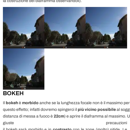
la costruzione del diaframma osservandoli).
BOKEH
Il
bokeh
è
morbido
anche se la lunghezza focale non è il massimo per 
questo effetto; infatti dovremo spingerci il
più vicino possibile
al sogg
distanza di messa a fuoco è
22cm
) e aprire il diaframma al massimo. U
giuste precauzioni
il bokeh sarà morbido e in
contrasto
con le zone (molto) nitide. Le